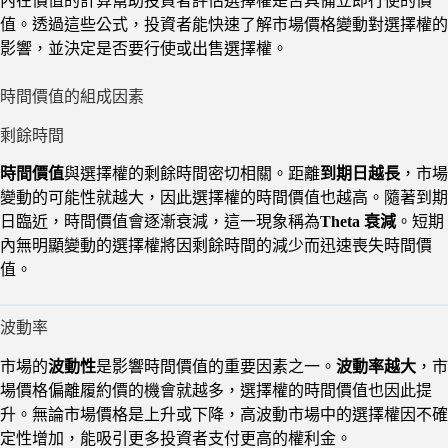
內在價值的計算幫助投資者評估選擇權是否具備立即行使的價
值。透過這些公式，投資者能快速了解市場價格變動對選擇權的
影響，並決定是否要行使或出售選擇權。
時間價值的組成因素
剩餘時間
時間價值
與選擇權的剩餘時間密切相關。距離
到期日越長
，市場
變動的可能性就越大，因此選擇權的時間價值也越高。隨著到期
日臨近，時間價值會逐漸衰減，這一現象稱為
Theta 衰減
。短期
內無明顯變動的選擇權將因剩餘時間的減少而迅速喪失時間價
值。
波動率
市場的
波動性
是影響時間價值的重要因素之一。
波動率越大
，市
場價格偏離履約價的機會就越多，選擇權的時間價值也因此提
升。無論市場價格是上升或下降，高波動市場中的選擇權因不確
定性增加，能吸引更多投資者支付更高的權利金。