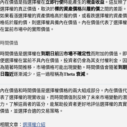
內在價值是指選擇權在
立即行使
時能產生的
現金收益
。這反映了
選擇權的真正價值，取決於
標的資產價格
與
履約價
之間的差距。
如果看漲選擇權的資產價格高於履約價，或看跌選擇權的資產價
格低於履約價，則選擇權具備內在價值。內在價值代表了選擇權
在當前市場中的實際價值。
時間價值
時間價值是選擇權在
到期日前
因
市場不確定性
而附加的價值。即
便選擇權在當前不具內在價值，投資者仍會為其支付權利金，因
為隨著時間推移，市場價格可能出現變動。時間價值會隨著
到期
日臨近
逐漸減少，這一過程稱為
Theta 衰減
。
內在價值和時間價值是選擇權價格的兩大組成部分。內在價值代
表了選擇權的現實收益，而時間價值則反映了未來市場變動的潛
力。了解這兩者的區分，能幫助投資者更好地評估選擇權的真實
價值，並選擇合適的交易策略。
相關文章：
選擇權介紹