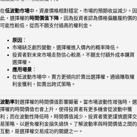
在
低波動市場
中，資產價格相對穩定，市場的預期收益減少。因
此，選擇權的
時間價值下降
，因為投資者認為價格偏離履約價的
可能性較低，從而不願支付過高的權利金。
原因
：
市場缺乏劇烈變動，選擇權進入價內的概率降低。
投資者對未來市場走勢信心較高，不願支付額外成本購買
選擇權。
應用場景
：
在低波動市場中，賣方更傾向於賣出選擇權，通過賺取權
利金獲利，如賣出跨式策略。
波動率
對選擇權的時間價值影響顯著。當市場波動性增強時，選
擇權的時間價值也會上升，使得投資者有更多機會從波動中獲
利；而在波動性降低時，時間價值減少，投資者需更謹慎選擇交
易策略，以避免權利金損失過快。了解波動率與時間價值之間的
互動，是選擇權交易成功的關鍵之一。