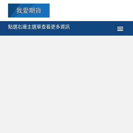
點選右邊主選單查看更多資訊
期貨
選擇權
技術分析
程式交易
課程
複委託
複委託投資美股ETF是一種透過國內券商進行海
外ETF投資的方式
1. 複委託的定義 複委託（Sub-brokerage）…