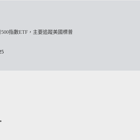
標普500指數ETF，主要追蹤美國標普
25
。