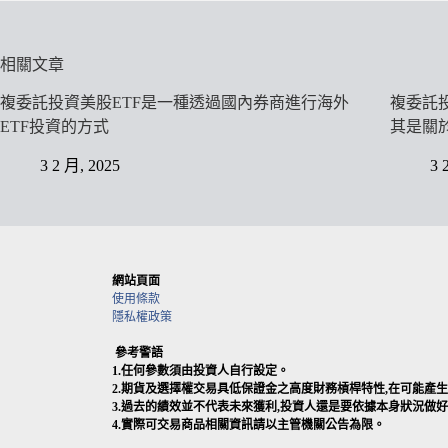
相關文章
複委託投資美股ETF是一種透過國內券商進行海外
複委託
ETF投資的方式
其是關
3 2 月, 2025
3 
網站頁面
使用條款
隱私權政策
參考警語
1.任何參數須由投資人自行設定。
2.期貨及選擇權交易具低保證金之高度財務槓桿特性,在可能
3.過去的績效並不代表未來獲利,投資人還是要依據本身狀況做
4.實際可交易商品相關資訊請以主管機關公告為限。