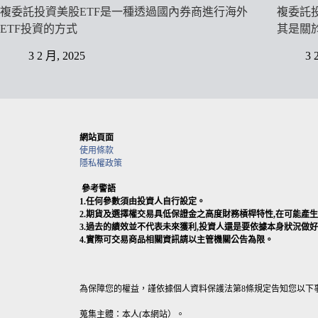
複委託投資美股ETF是一種透過國內券商進行海外
複委託
ETF投資的方式
其是關
3 2 月, 2025
3 
網站頁面
使用條款
隱私權政策
參考警語
1.任何參數須由投資人自行設定。
2.期貨及選擇權交易具低保證金之高度財務槓桿特性,在可能
3.過去的績效並不代表未來獲利,投資人還是要依據本身狀況做
4.實際可交易商品相關資訊請以主管機關公告為限。
為保障您的權益，謹依據個人資料保護法第8條規定告知您以下
蒐集主體：本人(本網站）。