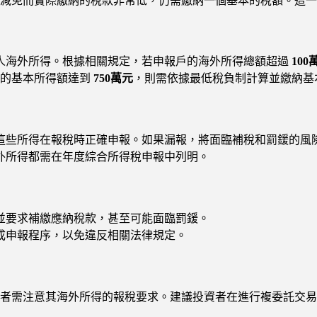
減免而實際繳納的稅款非常低，仍需繳納一個基本的稅額。這一
人海外所得。根據相關規定，若申報戶的海外所得總額超過
100
）的基本所得額達到
750萬元
，則需依據最低稅負制計算並繳納基
這些所得在報稅時正確申報。如果漏報，將面臨補稅和罰鍰的風
外所得都需在年度綜合所得稅申報中列明。
並要求補繳應納稅款，甚至可能面臨罰鍰。
成申報程序，以免違反相關法律規定。
者需注意其海外所得的報稅要求。建議投資者在進行複委託交易