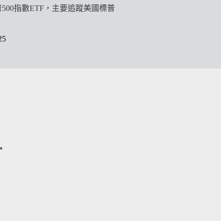
標普500指數ETF，主要追蹤美國標普
25
。