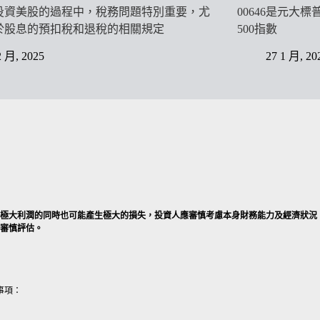
投資美股的過程中，稅務問題特別重要，尤
00646是元大
於股息的預扣稅和退稅的相關規定
500指數
2 月, 2025
27 1 月, 20
產生極大利潤的同時也可能產生極大的損失，投資人應審慎考慮本身財務能力及經濟狀況
好審慎評估。
事項：