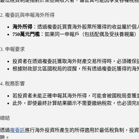
最低稅負制是指對於某些高收入者，儘管其可能因享受各種稅務
2. 複委託與申報海外所得
海外所得
：透過複委託買賣海外股票所獲得的收益屬於個
750萬元門檻
：如果同一申報戶（包括配偶及受扶養親屬
3. 申報要求
投資者在透過複委託獲取海外財產交易所得時，必須確保
根據財政部北區國稅局的提醒，所有透過複委託獲得的海
4. 稅務影響
若投資者未能正確申報其海外所得，可能會被國稅局查獲
此外，即使最終計算結果顯示不需要繳納稅款，也必須完
總結
透過
複委託
進行海外投資所產生的所得適用於最低稅負制，投資
險。