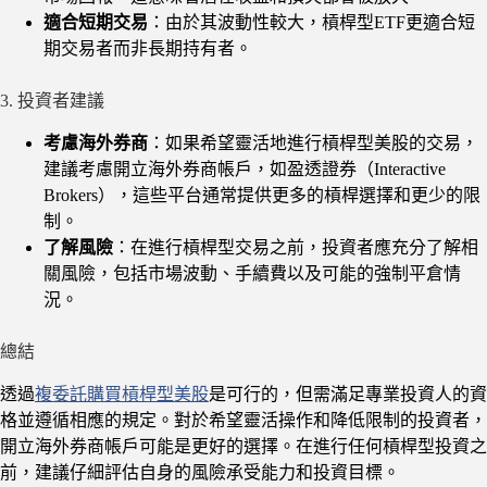
適合短期交易
：由於其波動性較大，槓桿型ETF更適合短
期交易者而非長期持有者。
3. 投資者建議
考慮海外券商
：如果希望靈活地進行槓桿型美股的交易，
建議考慮開立海外券商帳戶，如盈透證券（Interactive
Brokers），這些平台通常提供更多的槓桿選擇和更少的限
制。
了解風險
：在進行槓桿型交易之前，投資者應充分了解相
關風險，包括市場波動、手續費以及可能的強制平倉情
況。
總結
透過
複委託購買槓桿型美股
是可行的，但需滿足專業投資人的資
格並遵循相應的規定。對於希望靈活操作和降低限制的投資者，
開立海外券商帳戶可能是更好的選擇。在進行任何槓桿型投資之
前，建議仔細評估自身的風險承受能力和投資目標。