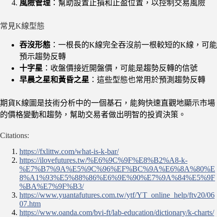
風險管理
：幫助設置止損和止盈位置，以控制交易風險
常見K線型態
吞沒形態
：一根長的K線完全吞沒前一根較短的K線，可能
預示趨勢反轉
十字星
：收盤價接近開盤價，可能是趨勢反轉的信號
早晨之星和黃昏之星
：這些型態也常用於預測趨勢反轉
期貨K線圖是技術分析中的一個基石，能夠快速直觀地顯示市場
的價格變動和趨勢，幫助交易者做出明智的投資決策。
Citations:
https://fxlittw.com/what-is-k-bar/
https://ilovefutures.tw/%E6%9C%9F%E8%B2%A8-k-
%E7%B7%9A%E5%9C%96%EF%BC%9A%E6%8A%80%E
8%A1%93%E5%88%86%E6%9E%90%E7%9A%84%E5%9F
%BA%E7%9F%B3/
https://www.yuantafutures.com.tw/ytf/YT_online_help/ftv20/06
07.htm
https://www.oanda.com/bvi-ft/lab-education/dictionary/k-charts/