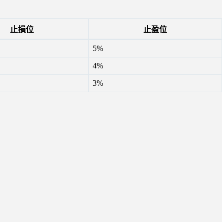
止損位
止盈位
5%
4%
3%