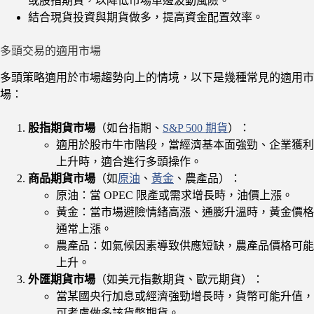
或股指期貨，以降低市場單邊波動風險。
結合現貨投資與期貨做多，提高資金配置效率。
多頭交易的適用市場
多頭策略適用於市場趨勢向上的情境，以下是幾種常見的適用市
場：
股指期貨市場
（如台指期、
S&P 500 期貨
）：
適用於股市牛市階段，當經濟基本面強勁、企業獲利
上升時，適合進行多頭操作。
商品期貨市場
（如
原油
、
黃金
、農產品）：
原油：當 OPEC 限產或需求增長時，油價上漲。
黃金：當市場避險情緒高漲、通膨升溫時，黃金價格
通常上漲。
農產品：如氣候因素導致供應短缺，農產品價格可能
上升。
外匯期貨市場
（如美元指數期貨、歐元期貨）：
當某國央行加息或經濟強勁增長時，貨幣可能升值，
可考慮做多該貨幣期貨。