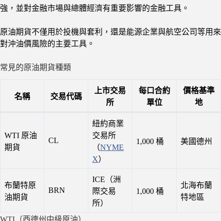
強，並對金融市場與總體經濟有重要影響的金融工具。
原油期貨不僅用於投機與套利，還是能源企業與航空公司等用來
對沖油價風險的主要工具。
常見的原油期貨種類
上市交易
每口合約
價格基準
名稱
交易代碼
所
單位
地
紐約商業
WTI 原油
交易所
CL
1,000 桶
美國德州
期貨
（
NYME
X
）
ICE（洲
布蘭特原
北海布蘭
BRN
際交易
1,000 桶
油期貨
特地區
所）
WTI（西德州中級原油）