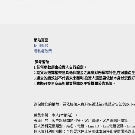
離指標的應用
期貨MACD（Moving Average
Convergence/Di…
網站頁面
使用條款
隱私權政策
參考警語
1.任何參數須由投資人自行設定。
2.期貨及選擇權交易具低保證金之高度財務槓桿特性,在可能
3.過去的績效並不代表未來獲利,投資人還是要依據本身狀況做
4.實際可交易商品相關資訊請以主管機關公告為限。
為保障您的權益，謹依據個人資料保護法第8條規定告知您以下
蒐集主體：本人(本網站）。
蒐集目的：客户訊息問題回答、客戶管理、客户聯絡回覆等。
個人資料蒐集類別：姓名、電話、Line ID、Line電話號碼、E-mai
個人資料利用期間：至您要求停止使用或本站停止提供服務為止