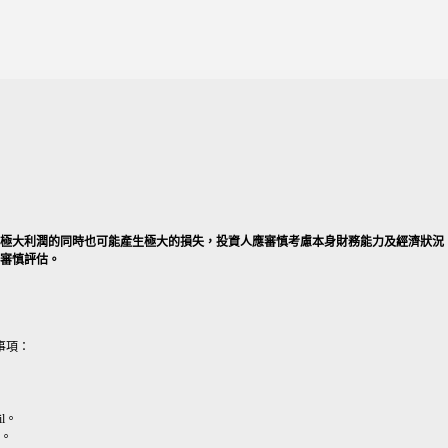
產生極大利潤的同時也可能產生極大的損失，投資人應審慎考慮本身財務能力及經濟狀況
好審慎評估。
事項：
l。
。