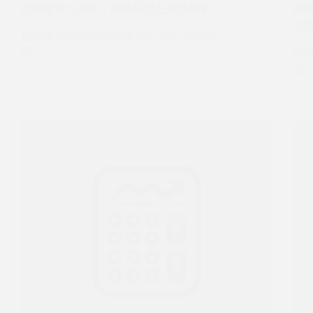
選擇權賣方必知！義務與潛在風險解析！
選
注
選擇權賣方的基本義務 履行合約 選擇權
賣…
選
買