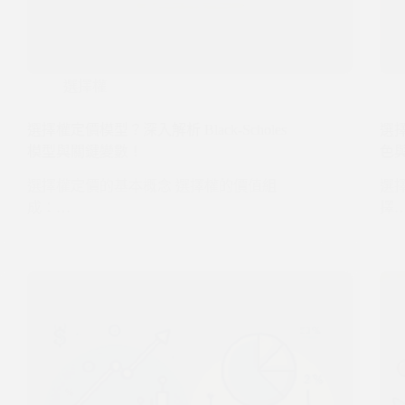
選擇權
選擇權定價模型？深入解析 Black-Scholes
選
模型與關鍵變數！
色
選擇權定價的基本概念 選擇權的價值組
選
成：…
擇