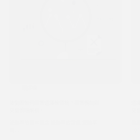
選擇權
波動率如何影響選擇權價格？影響機制與
選擇
交易策略解析！
交
波動率的基本概念 波動率的定義 波動率
希
是…
（