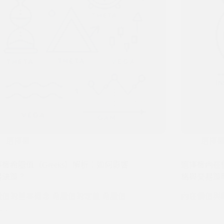
選擇權
選擇
權希臘值（Greeks）解析：如何影響
選擇權內在價
易決策？
格與交易策
臘值的基本概念 希臘值的定義 希臘值
內在價值與
…
G…