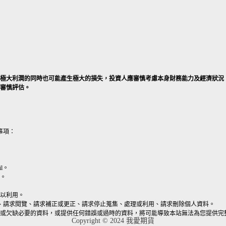
產生極大利潤的同時也可能產生極大的損失，投資人應審慎考慮本身財務能力及經濟狀況
好審慎評估。
事項：
l。
。
以利用。
、請求閱覽、請求補正或更正、請求停止蒐集、處理或利用、請求刪除個人資料。
或欠缺必要的資料，或提供任何錯誤或過時的資料，將可能導致本站無法為您提供完
Copyright © 2024 我愛期貨