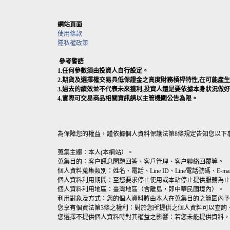
網站頁面
使用條款
隱私權政策
參考警語
1.任何參數須由投資人自行設定。
2.期貨及選擇權交易具低保證金之高度財務槓桿特性,在可能
3.過去的績效並不代表未來獲利,投資人還是要依據本身狀況做
4.實際可交易商品相關資訊請以主管機關公告為限。
為保障您的權益，謹依據個人資料保護法第8條規定告知您以下
蒐集主體：本人(本網站）。
蒐集目的：客户訊息問題回答、客戶管理、客户聯絡回覆等。
個人資料蒐集類別：姓名、電話、Line ID、Line電話號碼、E-mai
個人資料利用期間：至您要求停止使用或本站停止提供服務為止
個人資料利用地區：臺灣地區（含離島，即中華民國境內）。
利用對象及方式：您的個人資料將由本人在蒐集目的之範圍內予
您享有個資法第3條之權利：對於您所提供之個人資料可以查詢
您選擇不提供個人資料時對其權益之影響：若您未能提供資料，