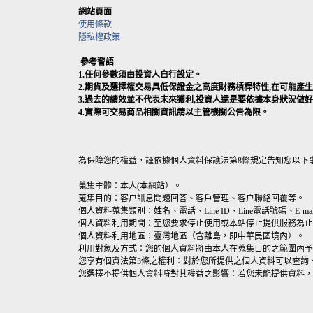
網站頁面
使用條款
隱私權政策
參考警語
1.任何參數須由投資人自行設定。
2.期貨及選擇權交易具低保證金之高度財務槓桿特性,在可能
3.過去的績效並不代表未來獲利,投資人還是要依據本身狀況做
4.實際可交易商品相關資訊請以主管機關公告為限。
為保障您的權益，謹依據個人資料保護法第8條規定告知您以下
蒐集主體：本人(本網站）。
蒐集目的：客户訊息問題回答、客戶管理、客户聯絡回覆等。
個人資料蒐集類別：姓名、電話、Line ID、Line電話號碼、E-mai
個人資料利用期間：至您要求停止使用或本站停止提供服務為止
個人資料利用地區：臺灣地區（含離島，即中華民國境內）。
利用對象及方式：您的個人資料將由本人在蒐集目的之範圍內予
您享有個資法第3條之權利：對於您所提供之個人資料可以查詢
您選擇不提供個人資料時對其權益之影響：若您未能提供資料，