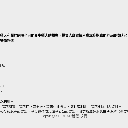
產生極大利潤的同時也可能產生極大的損失，投資人應審慎考慮本身財務能力及經濟狀況
好審慎評估。
事項：
l。
。
以利用。
、請求閱覽、請求補正或更正、請求停止蒐集、處理或利用、請求刪除個人資料。
或欠缺必要的資料，或提供任何錯誤或過時的資料，將可能導致本站無法為您提供完
Copyright © 2024 我愛期貨