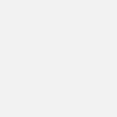
複委託
複委託有保障嗎？
複
在複委託投資中，投資者可能會關心其資
在
金…
金
我愛期貨
22 12 月, 2024
複委託
複委託的保管費費用是多少
複