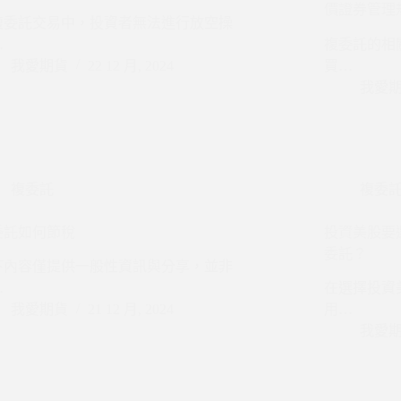
價證券管理
複委託交易中，投資者無法進行放空操
…
複委託的相
我愛期貨
22 12 月, 2024
買…
我愛
複委託
複委
委託如何節稅
投資美股要選海
委託？
下內容僅提供一般性資訊與分享，並非
…
在選擇投資
我愛期貨
21 12 月, 2024
用…
我愛