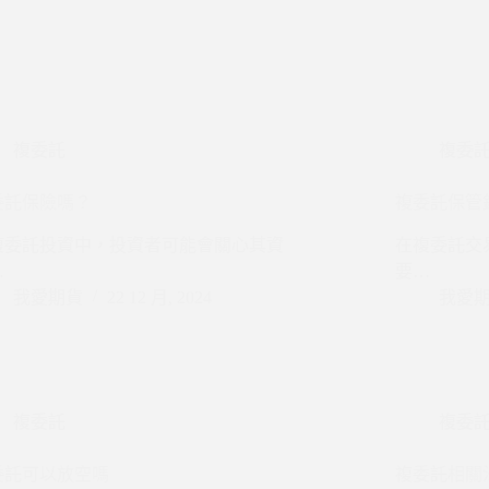
複委託
複委
委託保險嗎？
複委託保管
複委託投資中，投資者可能會關心其資
在複委託交
…
要…
我愛期貨
22 12 月, 2024
我愛
複委託
複委
委託可以放空嗎
複委託相關