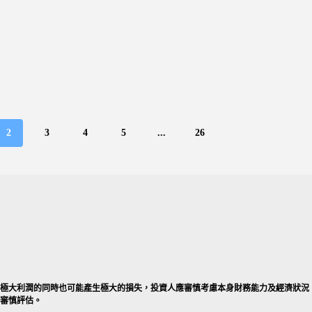
2
3
4
5
...
26
產生極大利潤的同時也可能產生極大的損失，投資人應審慎考慮本身財務能力及經濟狀況
好審慎評估。