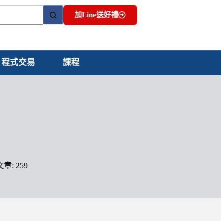
加Line送好禮
程式交易
課程
文章: 259