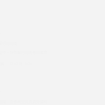
託
銀行的功能
易中，保管銀行的角色非常重
期貨
22 12 月, 2024
託
法規：證券商受託買賣外國有